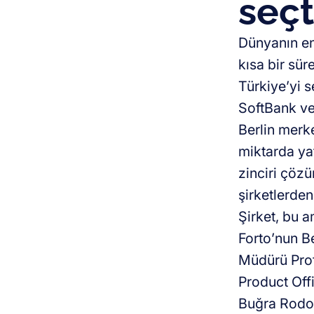
seçt
Dünyanın en
kısa bir sür
Türkiye’yi s
SoftBank ve 
Berlin merke
miktarda yat
zinciri çöz
şirketlerden
Şirket, bu a
Forto’nun Be
Müdürü Prof.
Product Off
Buğra Rodop