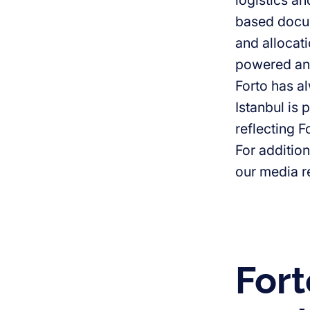
logistics a
based docum
and allocati
powered and
Forto has al
Istanbul is 
reflecting 
For addition
our media r
Fort