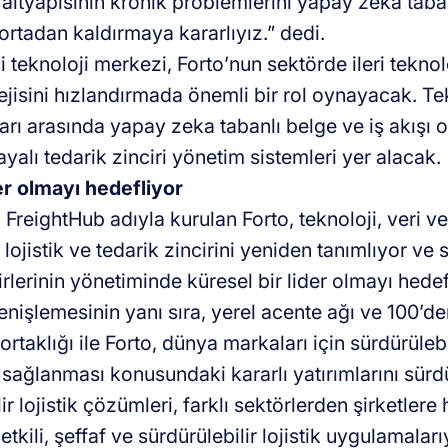
 altyapısının kronik problemlerini yapay zeka taba
 ortadan kaldırmaya kararlıyız.” dedi.
i teknoloji merkezi, Forto’nun sektörde ileri tekno
ejisini hızlandırmada önemli bir rol oynayacak. Te
arı arasında yapay zeka tabanlı belge ve iş akışı
alı tedarik zinciri yönetim sistemleri yer alacak.
er olmayı hedefliyor
 FreightHub adıyla kurulan Forto, teknoloji, veri v
k lojistik ve tedarik zincirini yeniden tanımlıyor ve 
irlerinin yönetiminde küresel bir lider olmayı hede
enişlemesinin yanı sıra, yerel acente ağı ve 100’d
 ortaklığı ile Forto, dünya markaları için sürdürülebi
n sağlanması konusundaki kararlı yatırımlarını sürd
ir lojistik çözümleri, farklı sektörlerden şirketlere
 etkili, şeffaf ve sürdürülebilir lojistik uygulamalar