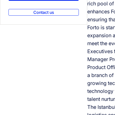
rich pool of
enhances For
Contact us
ensuring tha
Forto is sta
expansion as
meet the ev
Executives 
Manager Prof
Product Off
a branch of 
growing tec
technology t
talent nurtu
The Istanbul