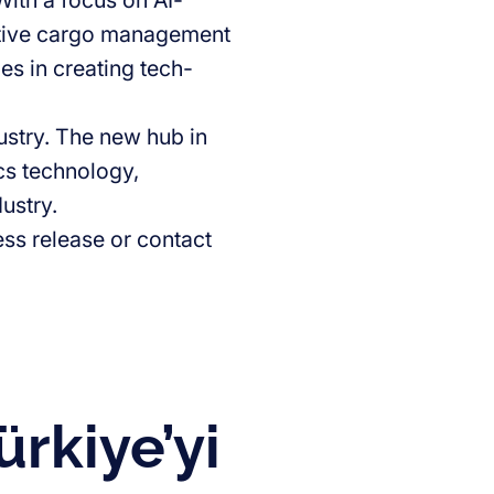
ith a focus on AI-
ctive cargo management
es in creating tech-
ustry. The new hub in
ics technology,
ustry.
ress release or contact
ürkiye’yi