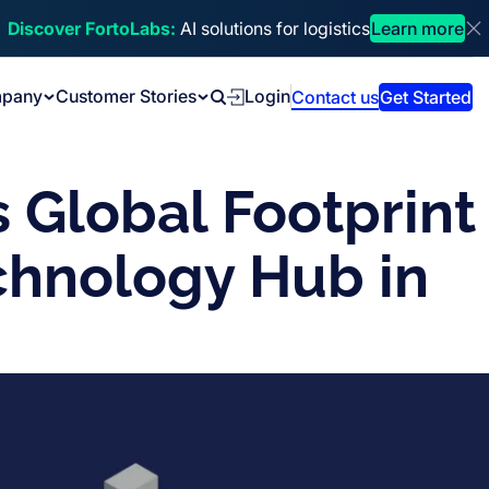
Discover FortoLabs:
AI solutions for logistics
Learn more
Di
pany
Customer Stories
Login
Contact us
Get Started
Search
 Global Footprint
chnology Hub in