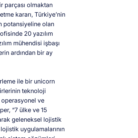
bir parçası olmaktan
letme kararı, Türkiye’nin
n potansiyeline olan
 ofisinde 20 yazılım
zılım mühendisi işbaşı
rin ardından bir ay
rleme ile bir unicorn
rlerinin teknoloji
ki operasyonel ve
per, “7 ülke ve 15
rak geleneksel lojistik
lojistik uygulamalarının