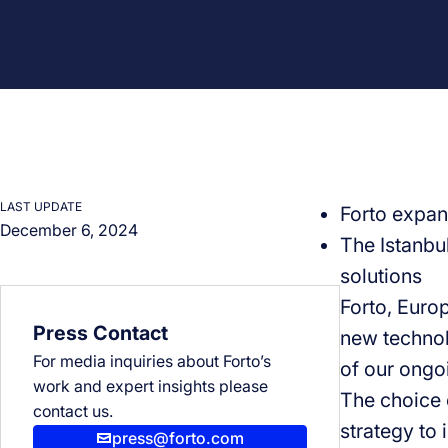
LAST UPDATE
Forto expan
December 6, 2024
The Istanbu
solutions
Forto, Europ
Press Contact
new technol
For media inquiries about Forto’s
of our ongo
work and expert insights please
The choice o
contact us.
strategy to
press@forto.com