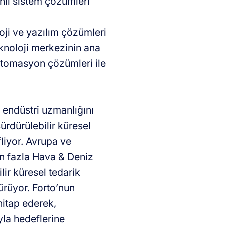
nlı sistem çözümleri
loji ve yazılım çözümleri
knoloji merkezinin ana
 otomasyon çözümleri ile
e endüstri uzmanlığını
sürdürülebilir küresel
fliyor. Avrupa ve
en fazla Hava & Deniz
lir küresel tedarik
ürüyor. Forto’nun
 hitap ederek,
ıyla hedeflerine