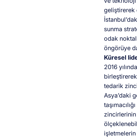
ve teknoloji
geliştirerek
İstanbul’dak
sunma strat
odak noktal
öngörüye day
Küresel lid
2016 yılında
birleştirere
tedarik zinc
Asya’daki g
taşımacılığı
zincirlerini
ölçeklenebil
işletmelerin