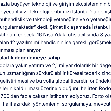
hızla büyüyen teknoloji ve girişim ekosisteminin 
eyecanlıyız. Teknoloji ekibimizi İstanbul’da geniş
 mühendislik ve teknoloji yeteneğine ve o yeteneği
urgulamaktadır” dedi. Şirket ilk aşamada İstanbul
stihdam edecek. 16 Nisan’daki ofis açılışında 8 ya
alan 12 yazılım mühendisinin ise gerekli görüşmele
lınması planlanıyor.
dolarlık değerlemeye sahip
olara yakın yatırım ve 2,1 milyar dolarlık bir değe
un uzmanlığının sürdürülebilir küresel tedarik zinci
 geliştirilmesi ve bu yolla global ticaretin önünde
ellerin kaldırılması üzerine olduğunu belirten Rodo
00’den fazla çalışan istihdam ediyoruz. Forto ola
in halihazırdaki yöntemlerini sorgulamaya, mevcut 