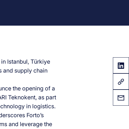
in Istanbul, Türkiye
s and supply chain
ounce the opening of a
ARI Teknokent, as part
chnology in logistics.
derscores Forto’s
ems and leverage the