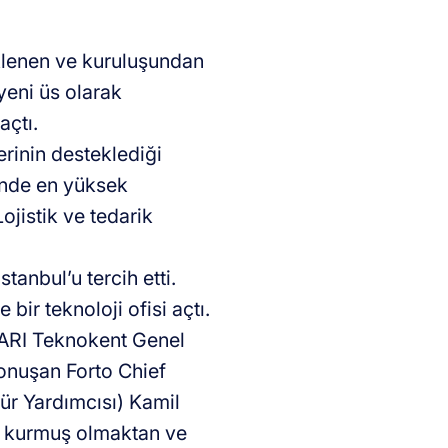
eklenen ve kuruluşundan
 yeni üs olarak
açtı.
erinin desteklediği
ründe en yüksek
ojistik ve tedarik
stanbul’u tercih etti.
bir teknoloji ofisi açtı.
a ARI Teknokent Genel
 konuşan Forto Chief
r Yardımcısı) Kamil
’a kurmuş olmaktan ve