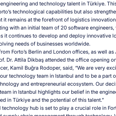
 engineering and technology talent in Türkiye. Th
to’s technological capabilities but also strengthe
t it remains at the forefront of logistics innovation
rting with an initial team of 20 software engineers, 
 it continues to develop and deploy innovative log
olving needs of businesses worldwide.
from Forto’s Berlin and London offices, as well a
. Dr. Attila Dikbaş attended the office opening on 
icer, Kamil Buğra Rodoper, said, “We are very exc
our technology team in Istanbul and to be a part o
hnology and entrepreneurial ecosystem. Our deci
eam in Istanbul highlights our belief in the engin
red in Türkiye and the potential of this talent.”
 technology hub is set to play a crucial role in For