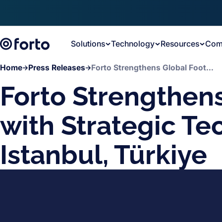
Skip to main content
Solutions
Technology
Resources
Com
Home
Press Releases
Forto Strengthens Global Footprint with Strategic Technology Hub in Istanbul, Türkiye
Forto Strengthens
with Strategic Te
Istanbul, Türkiye