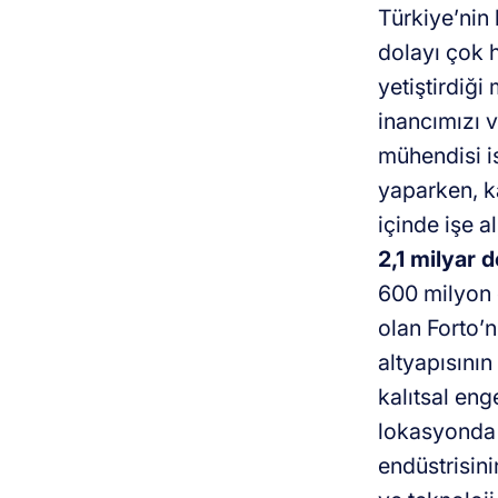
Türkiye’nin 
dolayı çok h
yetiştirdiği
inancımızı v
mühendisi i
yaparken, k
içinde işe a
2,1 milyar 
600 milyon d
olan Forto’n
altyapısının
kalıtsal eng
lokasyonda 7
endüstrisin