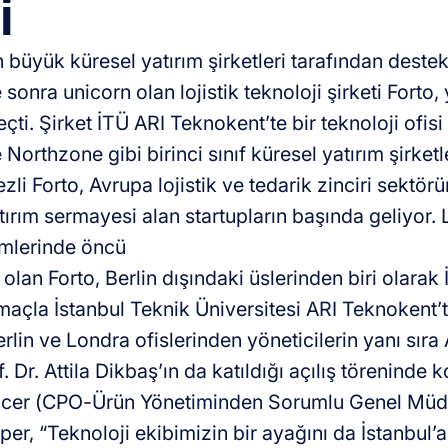
i
 büyük küresel yatırım şirketleri tarafından dest
e sonra unicorn olan lojistik teknoloji şirketi Forto,
eçti. Şirket İTÜ ARI Teknokent’te bir teknoloji ofisi 
Northzone gibi birinci sınıf küresel yatırım şirketl
zli Forto, Avrupa lojistik ve tedarik zinciri sektö
ırım sermayesi alan startupların başında geliyor. L
ümlerinde öncü
 olan Forto, Berlin dışındaki üslerinden biri olarak İ
maçla İstanbul Teknik Üniversitesi ARI Teknokent’te 
rlin ve Londra ofislerinden yöneticilerin yanı sır
 Dr. Attila Dikbaş’ın da katıldığı açılış töreninde
icer (CPO-Ürün Yönetiminden Sorumlu Genel Müdü
er, “Teknoloji ekibimizin bir ayağını da İstanbul