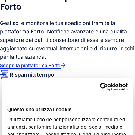
Forto
Gestisci e monitora le tue spedizioni tramite la
piattaforma Forto. Notifiche avanzate e una qualità
superiore dei dati ti consentono di essere sempre
aggiornato su eventuali interruzioni e di ridurre i rischi
per la tua azienda.
Scopri la piattaforma Forto
Risparmia tempo
Comunicazioni efficienti e documentazione
centralizzata ti fanno risparmiare tempo prezioso
quando comunichi con i tuoi fornitori.
Prenotazione rapida e semplice
Questo sito utilizza i cookie
Accesso centralizzato ai documenti
Utilizziamo i cookie per personalizzare contenuti ed
Comunicazioni ottimizzate
annunci, per fornire funzionalità dei social media e
Accesso a report e dati 24/7
per analizzare il nostro traffico. Condividiamo inoltre