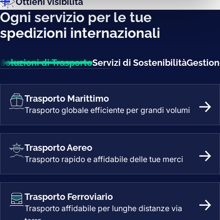
Ottieni visibilità
Ogni servizio per le tue
spedizioni internazionali
Soluzioni di Trasporto
Servizi di Sostenibilità
Gestion
Trasporto Marittimo
Trasporto globale efficiente per grandi volumi
Tras
Trasporto Aereo
Trasporto rapido e affidabile delle tue merci
Tra
Trasporto Ferroviario
Trasporto affidabile per lunghe distanze via
Tras