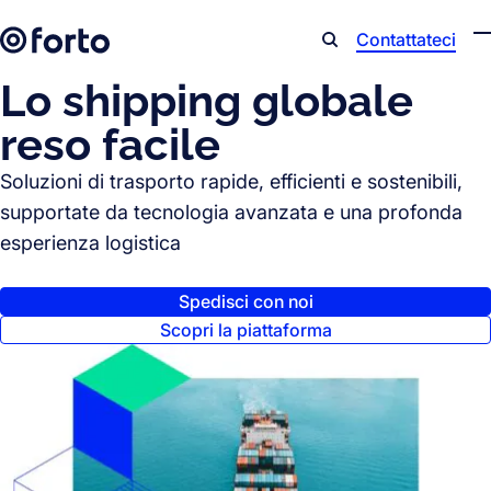
Skip to main content
Contattateci
Search
Lo shipping globale
reso facile
Soluzioni di trasporto rapide, efficienti e sostenibili,
supportate da tecnologia avanzata e una profonda
esperienza logistica
Spedisci con noi
Scopri la piattaforma