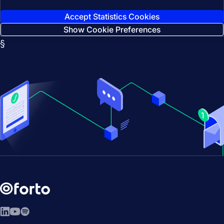
Accept Statistics Cookies
Show Cookie Preferences
§
LinkedIn
YouTube
Spotify