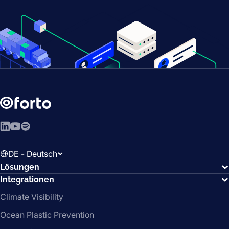
LinkedIn
YouTube
Spotify
DE - Deutsch
Lösungen
Integrationen
Climate Visibility
Ocean Plastic Prevention