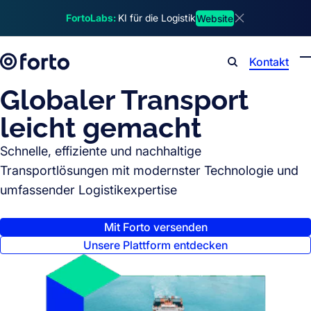
Skip to main content
FortoLabs:
KI für die Logistik
Website
Dismiss announ
Kontakt
Search
Globaler Transport
leicht gemacht
Schnelle, effiziente und nachhaltige
Transportlösungen mit modernster Technologie und
umfassender Logistikexpertise
Mit Forto versenden
Unsere Plattform entdecken