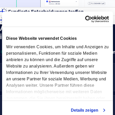
Fundierte Entscheidungen treffen
Vollständige Übersicht
Alle Services für Ihre
internationale Fracht
Diese Webseite verwendet Cookies
Wir verwenden Cookies, um Inhalte und Anzeigen zu
Transportservices
Nachhaltigkeitsservices
Logistik
personalisieren, Funktionen für soziale Medien
anbieten zu können und die Zugriffe auf unsere
Website zu analysieren. Außerdem geben wir
Seefracht
Informationen zu Ihrer Verwendung unserer Website
Effiziente Lösung für weltweiten Transport
See
an unsere Partner für soziale Medien, Werbung und
hoher Volumina
Analysen weiter. Unsere Partner führen diese
Informationen möglicherweise mit weiteren Daten
zusammen, die Sie ihnen bereitgestellt haben oder
Luftfracht
die sie im Rahmen Ihrer Nutzung der Dienste
Schneller und zuverlässiger Warentransport
Luft
Details zeigen
gesammelt haben.