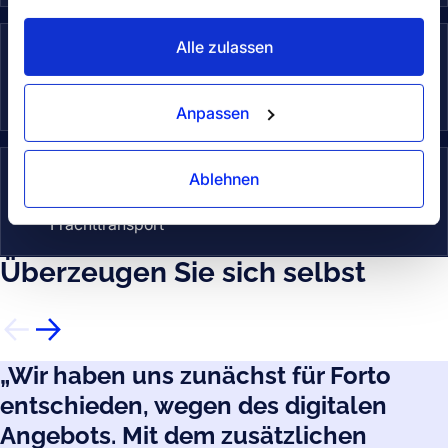
Alle zulassen
Bahnfracht
Zuverlässiger Transport für weite
Bah
Überlandstrecken
Anpassen
Zusätzliche Services
Ablehnen
Zusatzservices für reibungslosen
Zus
Frachttransport
Überzeugen Sie sich selbst
„Wir haben uns zunächst für Forto
entschieden, wegen des digitalen
Angebots. Mit dem zusätzlichen