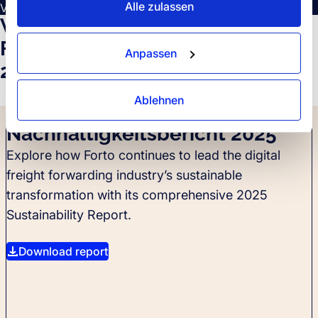
Alle zulassen
Verkehrsmitteln)
Werfen Sie einen Blick in den
Forto Nachhaltigkeitsbericht
Anpassen
2025
Ablehnen
REPORT
Nachhaltigkeitsbericht 2025
Explore how Forto continues to lead the digital
freight forwarding industry’s sustainable
transformation with its comprehensive 2025
Sustainability Report.
Download report