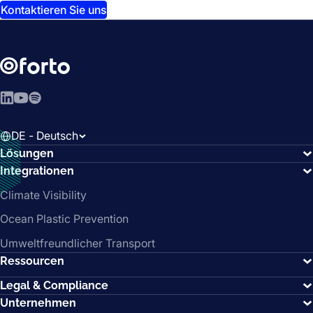
Kontaktieren Sie uns
LinkedIn
YouTube
Spotify
DE - Deutsch
Lösungen
Integrationen
Climate Visibility
Ocean Plastic Prevention
Umweltfreundlicher Transport
Ressourcen
Legal & Compliance
Unternehmen