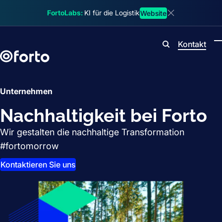
Skip to main content
FortoLabs:
KI für die Logistik
Website
Dismiss announ
Kontakt
Search
Unternehmen
Nachhaltigkeit bei Forto
Wir gestalten die nachhaltige Transformation
#fortomorrow
Kontaktieren Sie uns