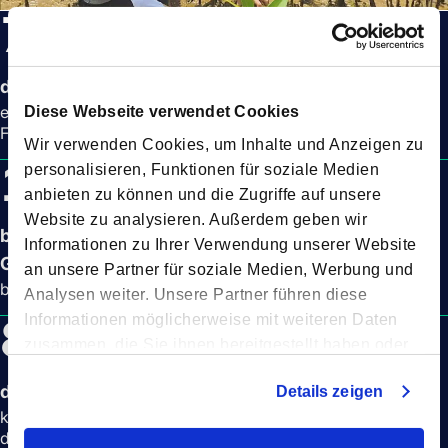
70
+ %
der Kunden
ergreifen Klimaschutzmaßnahmen mit
Diese Webseite verwendet Cookies
Forto
Wir verwenden Cookies, um Inhalte und Anzeigen zu
1
personalisieren, Funktionen für soziale Medien
%
anbieten zu können und die Zugriffe auf unsere
Website zu analysieren. Außerdem geben wir
bereinigter Gehaltsunterschied zwischen den
Informationen zu Ihrer Verwendung unserer Website
Geschlechtern
an unsere Partner für soziale Medien, Werbung und
bei allen Forto-Mitarbeitenden
Analysen weiter. Unsere Partner führen diese
84
Informationen möglicherweise mit weiteren Daten
%
zusammen, die Sie ihnen bereitgestellt haben oder
die sie im Rahmen Ihrer Nutzung der Dienste
der Forto-Mitarbeitenden
Details zeigen
gesammelt haben.
kommen nachhaltig ins Büro (zu Fuß, mit
dem Fahrrad oder mit öffentlichen