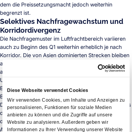
dem die Preissetzungsmacht jedoch weiterhin
begrenzt ist.
Selektives Nachfragewachstum und
Korridordivergenz
Die Nachfragemuster im Luftfrachtbereich variieren
auch zu Beginn des Q1 weiterhin erheblich je nach
Korridor. Die von Asien dominierten Strecken bleiben
am widerstandsfähigsten, während die Nachfrage in
anderen Regionen uneinheitlicher ist, was auf
Unterschiede in den Beschaffungsmustern, der
Endmarktnachfrage und den regulatorischen
Diese Webseite verwendet Cookies
Bedingungen zurückzuführen ist.
Wir verwenden Cookies, um Inhalte und Anzeigen zu
Der Korridor Asien–Europa zeichnet sich weiterhin als
personalisieren, Funktionen für soziale Medien
der widerstandsfähigste Korridor aus, unterstützt
anbieten zu können und die Zugriffe auf unsere
durch hochwertige Sendungen und die anhaltende
Website zu analysieren. Außerdem geben wir
Abhängigkeit von Luftfracht für zeitkritische Güter.
Informationen zu Ihrer Verwendung unserer Website