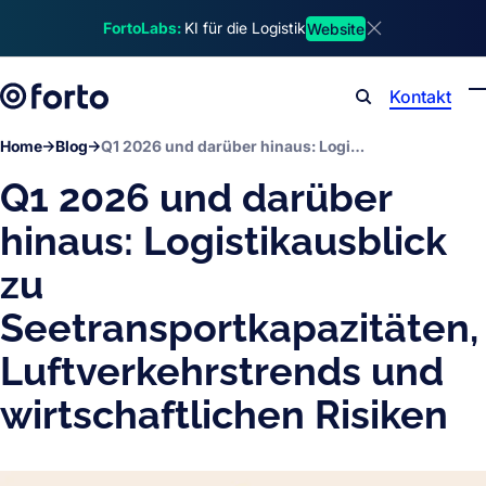
Skip to main content
FortoLabs:
KI für die Logistik
Website
Dismiss announ
Kontakt
Search
Home
Blog
Q1 2026 und darüber hinaus: Logistikausblick zu Seetransportkapazitäten, Luftverkehrstrends und wirtschaftlichen Risiken
Q1 2026 und darüber
hinaus: Logistikausblick
zu
Seetransportkapazitäten,
Luftverkehrstrends und
wirtschaftlichen Risiken