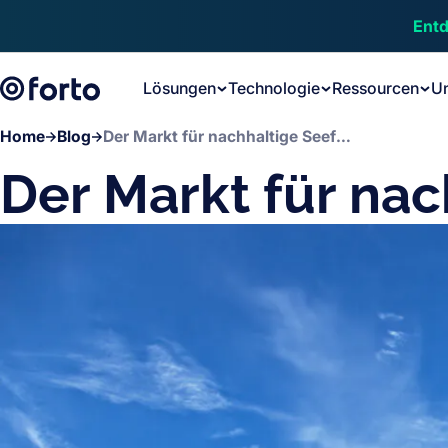
Skip to main content
Entd
Lösungen
Technologie
Ressourcen
U
Home
Blog
Der Markt für nachhaltige Seefracht
Der Markt für nac