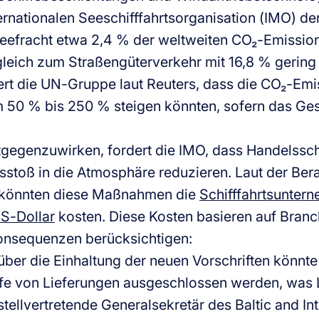
ternationalen Seeschifffahrtsorganisation (IMO) de
eefracht etwa 2,4 % der weltweiten CO₂-Emissio
gleich zum Straßengüterverkehr mit 16,8 % gering 
ert die UN-Gruppe laut Reuters, dass die CO₂-Emi
 50 % bis 250 % steigen könnten, sofern das Ge
egenzuwirken, fordert die IMO, dass Handelssch
stoß in die Atmosphäre reduzieren. Laut der Be
könnten diese Maßnahmen die
Schifffahrtsunter
US-Dollar
kosten. Diese Kosten basieren auf Branc
onsequenzen berücksichtigen:
über die Einhaltung der neuen Vorschriften könnte
ffe von Lieferungen ausgeschlossen werden, was L
stellvertretende Generalsekretär des Baltic and In