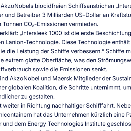
 AkzoNobels biocidfreien Schiffsanstrichen „Inte
er und Betreiber 3 Milliarden US-Dollar an Kraftst
en Tonnen CO₂-Emissionen vermieden.
klärt: „Intersleek 1000 ist die erste Beschichtung
on Lanion-Technologie. Diese Technologie enthält
ie die Leistung der Schiffe verbessern.“ Schiffe m
ne extrem glatte Oberfläche, was den Strömungsw
offverbrauch sowie die Emissionen senkt.
sind AkzoNobel und Maersk Mitglieder der Sustai
einer globalen Koalition, die Schritte unternimmt, 
dlicher zu gestalten.
 weiter in Richtung nachhaltiger Schifffahrt. Neb
lcontainern hat das Unternehmen kürzlich eine Par
und dem Energy Technologies Institute geschlo