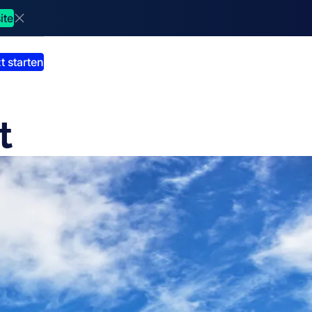
ite
Dismiss announcment
t starten
t