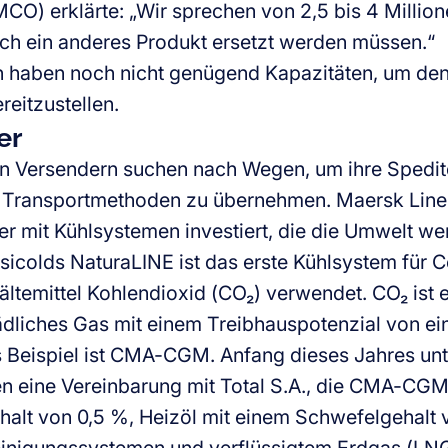
MCO) erklärte: „Wir sprechen von 2,5 bis 4 Million
rch ein anderes Produkt ersetzt werden müssen.“
en haben noch nicht genügend Kapazitäten, um de
ereitzustellen.
er
n Versendern suchen nach Wegen, um ihre Spedi
 Transportmethoden zu übernehmen. Maersk Line 
er mit Kühlsystemen investiert, die die Umwelt we
nsicolds NaturaLINE ist das erste Kühlsystem für C
ältemittel Kohlendioxid (CO₂) verwendet. CO₂ ist e
liches Gas mit einem Treibhauspotenzial von ein
s Beispiel ist CMA-CGM. Anfang dieses Jahres un
 eine Vereinbarung mit Total S.A., die CMA-CGM 
alt von 0,5 %, Heizöl mit einem Schwefelgehalt v