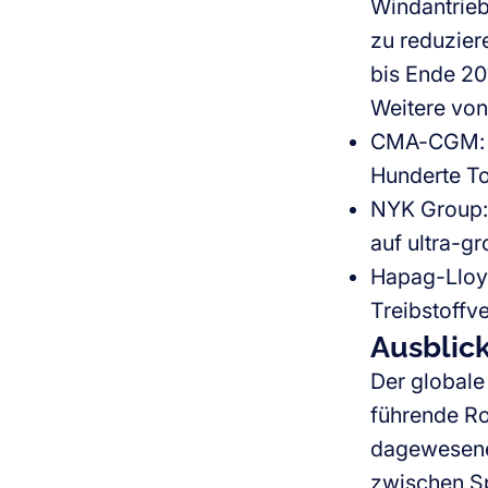
Windantrieb
zu reduzier
bis Ende 20
Weitere von
CMA-CGM: O
Hunderte To
NYK Group: 
auf ultra-gr
Hapag-Lloyd
Treibstoffve
Ausblick
Der globale
führende Ro
dagewesene
zwischen Sp