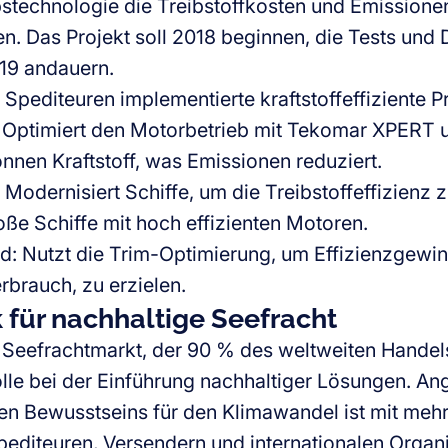
stechnologie die Treibstoffkosten und Emissionen
en. Das Projekt soll 2018 beginnen, die Tests un
19 andauern.
 Spediteuren implementierte kraftstoffeffiziente 
ptimiert den Motorbetrieb mit Tekomar XPERT u
nnen Kraftstoff, was Emissionen reduziert.
Modernisiert Schiffe, um die Treibstoffeffizienz z
oße Schiffe mit hoch effizienten Motoren.
: Nutzt die Trim-Optimierung, um Effizienzgewinn
rbrauch, zu erzielen.
 für nachhaltige Seefracht
 Seefrachtmarkt, der 90 % des weltweiten Handels
lle bei der Einführung nachhaltiger Lösungen. Ang
n Bewusstseins für den Klimawandel ist mit meh
editeuren, Versendern und internationalen Organ