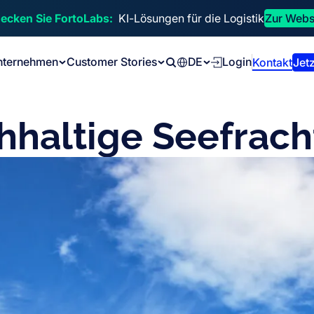
ecken Sie FortoLabs:
KI-Lösungen für die Logistik
Zur Webs
nternehmen
Customer Stories
DE
Login
Kontakt
Jetz
Search
hhaltige Seefrach