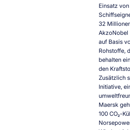
Einsatz von
Schiffseign
32 Million
AkzoNobel er
auf Basis v
Rohstoffe, d
behalten ei
den Kraftst
Zusätzlich 
Initiative, 
umweltfreun
Maersk geht
100 CO₂-Küh
Norsepower 