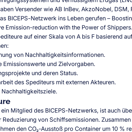
inigungssystemen und verflüssigtem Erdgas (LNG)
haben Versender wie AB InBev, AkzoNobel, DSM,
s BICEPS-Netzwerk ins Leben gerufen – Boosting 
ve Emission-reduction with the Power of Shipper
editeure auf einer Skala von A bis F basierend au
hen:
chung von Nachhaltigkeitsinformationen.
e Emissionswerte und Zielvorgaben.
gsprojekte und deren Status.
eit des Spediteurs mit externen Akteuren.
 Nachhaltigkeitsziele.
ure
ein Mitglied des BICEPS-Netzwerks, ist auch üb
er Reduzierung von Schiffsemissionen. Zusammen 
hmen den CO₂-Ausstoß pro Container um 10 % red