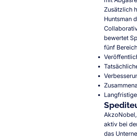
mit Abgasre
Zusätzlich 
Huntsman da
Collaborati
bewertet Sp
fünf Bereic
Veröffentli
Tatsächlich
Verbesserun
Zusammenarb
Langfristige
Spedite
AkzoNobel, 
aktiv bei d
das Unterne