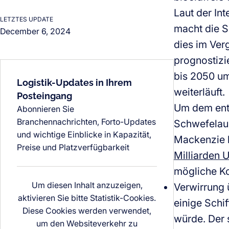
Laut der In
LETZTES UPDATE
macht die S
December 6, 2024
dies im Ver
prognostizi
bis 2050 um
Logistik-Updates in Ihrem
weiterläuft.
Posteingang
Um dem entg
Abonnieren Sie
Branchennachrichten, Forto-Updates
Schwefelaus
und wichtige Einblicke in Kapazität,
Mackenzie 
Preise und Platzverfügbarkeit
Milliarden 
mögliche K
Um diesen Inhalt anzuzeigen,
Verwirrung 
aktivieren Sie bitte Statistik-Cookies.
einige Schi
Diese Cookies werden verwendet,
würde. Der 
um den Websiteverkehr zu