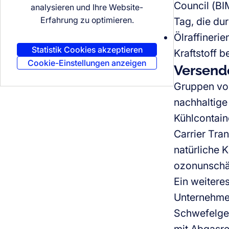
Council (BI
analysieren und Ihre Website-
Erfahrung zu optimieren.
Tag, die du
Ölraffineri
Statistik Cookies akzeptieren
Kraftstoff b
Cookie-Einstellungen anzeigen
Versend
Gruppen vo
nachhaltige
Kühlcontain
Carrier Tra
natürliche K
ozonunschäd
Ein weitere
Unternehmen
Schwefelgeh