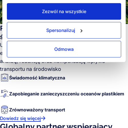
Zezwól na wszystkie
Rozwiązania logistyczne z troską o
Spersonalizuj
środowisko
Usługi zrównoważonego rozwoju Forto są
Odmowa
ekonomiczne i proste do wdrożenia. Umożliwiają
analizę, redukcję oraz kompensację wpływu
transportu na środowisko
Świadomość klimatyczna
Zapobieganie zanieczyszczeniu oceanów plastikiem
Zrównoważony transport
Dowiedz się więcej
Globalny partner wspierający