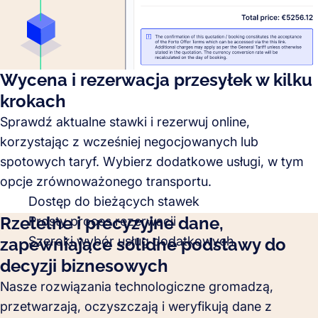
Wycena i rezerwacja przesyłek w kilku
krokach
Sprawdź aktualne stawki i rezerwuj online,
korzystając z wcześniej negocjowanych lub
spotowych taryf. Wybierz dodatkowe usługi, w tym
opcje zrównoważonego transportu.
Dostęp do bieżących stawek
Rzetelne i precyzyjne dane,
Prosty proces rezerwacji
Szeroki wybór usług dodatkowych
zapewniające solidne podstawy do
decyzji biznesowych
Nasze rozwiązania technologiczne gromadzą,
przetwarzają, oczyszczają i weryfikują dane z