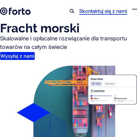
Skip to main content
Skontaktuj się z nami
Search
Fracht morski
Skalowalne i opłacalne rozwiązanie dla transportu
towarów na całym świecie
Wysyłaj z nami