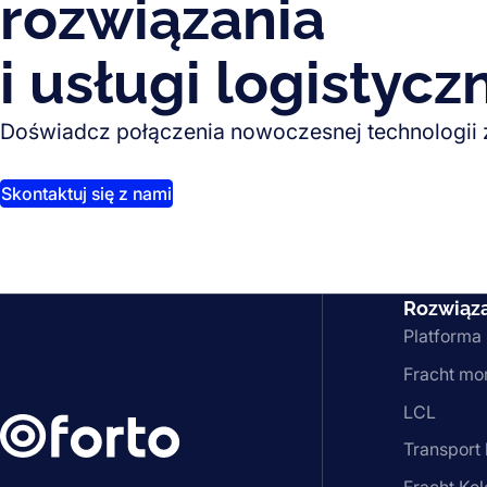
rozwiązania
i usługi logistycz
Doświadcz połączenia nowoczesnej technologii
Skontaktuj się z nami
Rozwiąz
Platforma
Fracht mo
LCL
Transport 
Fracht Ko