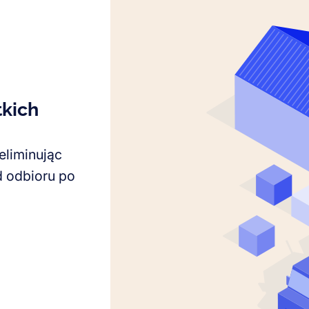
tkich
eliminując
d odbioru po