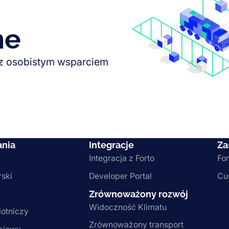
ne
 z osobistym wsparciem
ania
Integracje
Za
Integracja z Forto
For
rski
Developer Portal
Cu
Zrównoważony rozwój
Widoczność Klimatu
lotniczy
Zrównoważony transport
lejowy