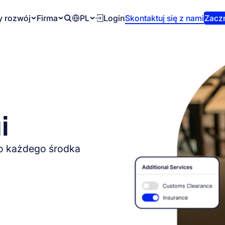
 rozwój
Firma
PL
Login
Skontaktuj się z nami
Zaczn
Search
i
o każdego środka