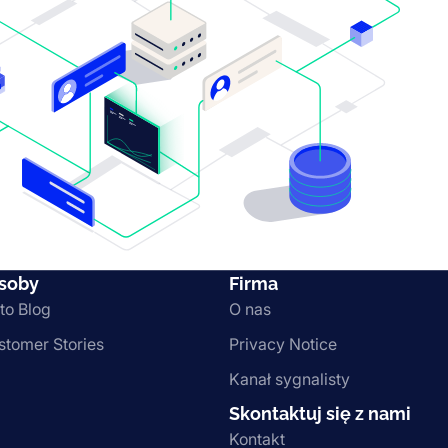
soby
Firma
to Blog
O nas
stomer Stories
Privacy Notice
Kanał sygnalisty
Skontaktuj się z nami
Kontakt