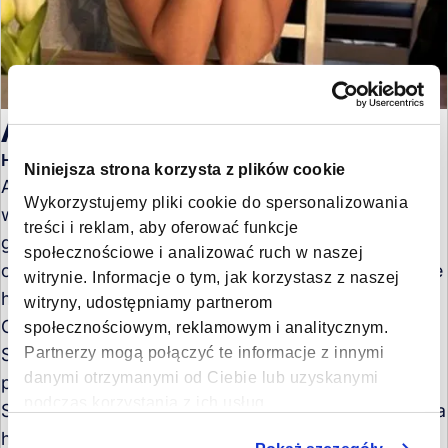
Aleksandra Warchoł
Head of Poland
Niniejsza strona korzysta z plików cookie
Aleksandra Warchoł is Head of Poland at Forto,
Wykorzystujemy pliki cookie do spersonalizowania
where she leads the company’s operations and
treści i reklam, aby oferować funkcje
growth in the Polish market. With more than 15 years
społecznościowe i analizować ruch w naszej
of experience in logistics and sales management, she
witrynie. Informacje o tym, jak korzystasz z naszej
has held leadership roles at companies including
witryny, udostępniamy partnerom
Omida Sea and Air, DSV, UTi Worldwide, and DB
społecznościowym, reklamowym i analitycznym.
Partnerzy mogą połączyć te informacje z innymi
Schenker. Since joining Forto in 2022, she has
danymi otrzymanymi od Ciebie lub uzyskanymi
progressed from Senior Sales Manager to Head of
podczas korzystania z ich usług.
Sales Poland, and now to Head of Poland. Aleksandra
holds a master’s degree in Marketing Management