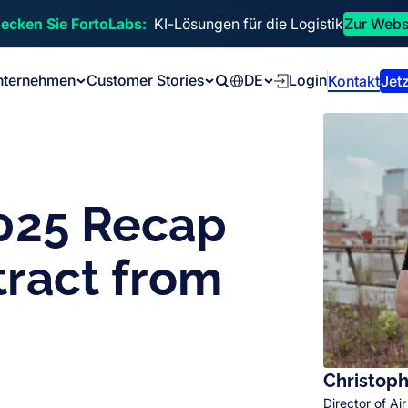
ecken Sie FortoLabs:
KI-Lösungen für die Logistik
Zur Webs
nternehmen
Customer Stories
DE
Login
Kontakt
Jetz
Search
2025 Recap
tract from
Christoph
Director of Air