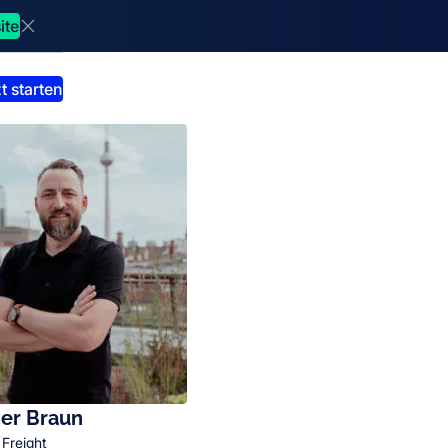
ite
Dismiss announcment
t starten
er Braun
 Freight