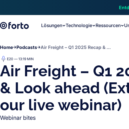
Skip to main content
Entd
Lösungen
Technologie
Ressourcen
U
Home
Podcasts
Air Freight – Q1 2025 Recap & Look ahead (Extract from our live webinar)
E20 — 13:19 MIN
Air Freight – Q1 
& Look ahead (Ex
our live webinar)
Webinar bites