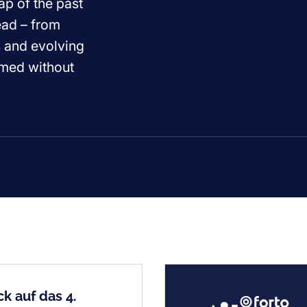
ap of the past
ead – from
s and evolving
ormed without
k auf das 4.