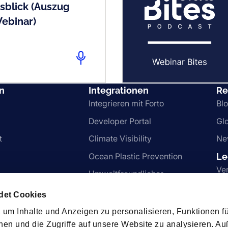
sblick (Auszug
ebinar)
n
Integrationen
Re
Integrieren mit Forto
Bl
Developer Portal
Gl
t
Climate Visibility
Ne
Ocean Plastic Prevention
Le
Ve
Umweltfreundlicher
Transport
Wh
det Cookies
Al
e Services
um Inhalte und Anzeigen zu personalisieren, Funktionen fü
Ge
nen und die Zugriffe auf unsere Website zu analysieren. 