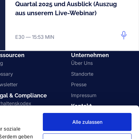
Quartal 2025 und Ausblick (Auszug
aus unserem Live-Webinar)
E30 —
15:53 MIN
ssourcen
Unternehmen
og
Über Uns
ossary
Standorte
wsletter
Presse
gal & Compliance
Impressum
rhaltenskodex
Kontakt
istleblower Channel
Kontakt
Alle zulassen
lgemeine
Karriere
r soziale
schäftsbedingungen
Vulnerability disclosure
Außerdem geben