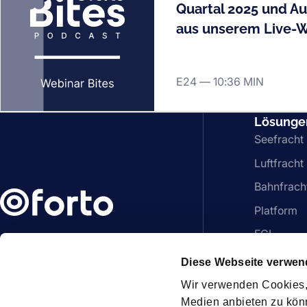
Quartal 2025 und Au
aus unserem Live-W
E24 —
10:36 MIN
Lösunge
Seefracht
Luftfracht
Bahnfrach
Platform
FCL
LinkedIn
YouTube
Spotify
LCL
Diese Webseite verwen
DE - Deutsch
Zusätzlich
Wir verwenden Cookies, 
Medien anbieten zu kön