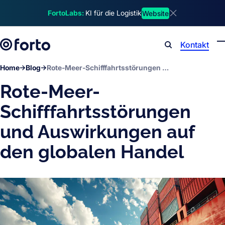
Skip to main content
FortoLabs:
KI für die Logistik
Website
Dismiss announ
Kontakt
Search
Home
Blog
Rote-Meer-Schifffahrtsstörungen und Auswirkungen auf den globalen Handel
Rote-Meer-
Schifffahrtsstörungen
und Auswirkungen auf
den globalen Handel