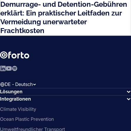
Demurrage- und Detention-Gebühren
erklärt: Ein praktischer Leitfaden zur
Vermeidung unerwarteter
Frachtkosten
LinkedIn
YouTube
Spotify
DE - Deutsch
Lösungen
Integrationen
Climate Visibility
Ocean Plastic Prevention
Umweltfreundlicher Transport