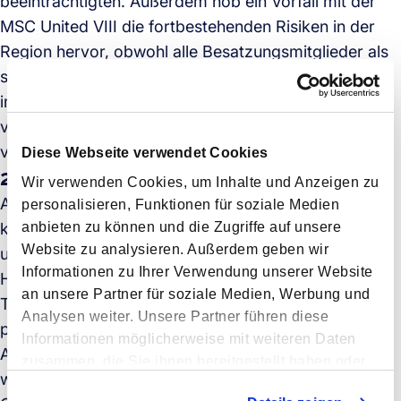
beeinträchtigten. Außerdem hob ein Vorfall mit der
MSC United VIII die fortbestehenden Risiken in der
Region hervor, obwohl alle Besatzungsmitglieder als
sicher gemeldet wurden. Dieser Schritt von Maersk,
im Rahmen der OPG-Operation, signalisiert einen
vorsichtigen Ansatz bei der Navigation durch die
volatile maritime Umgebung des Roten Meeres.
Diese Webseite verwendet Cookies
22. Dezember
Wir verwenden Cookies, um Inhalte und Anzeigen zu
Als Reaktion auf die anhaltende Krise im Roten Meer
personalisieren, Funktionen für soziale Medien
kündigte Maersk Line an, alle seine Asien-Europa-
anbieten zu können und die Zugriffe auf unsere
Website zu analysieren. Außerdem geben wir
und Nahost-Europa-Sailings über das Kap der Guten
Informationen zu Ihrer Verwendung unserer Website
Hoffnung bis Mitte Februar 2024 umzuleiten, was die
an unsere Partner für soziale Medien, Werbung und
Transitzeiten um 10-14 Tage verlängert. Diese
Analysen weiter. Unsere Partner führen diese
proaktive Maßnahme von Maersk spiegelte eine
Informationen möglicherweise mit weiteren Daten
Antizipation verlängerten Störungen in der Region
zusammen, die Sie ihnen bereitgestellt haben oder
wider.
die sie im Rahmen Ihrer Nutzung der Dienste