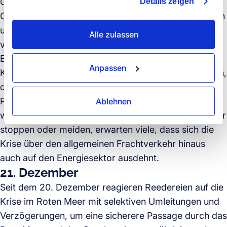
Gleichzeitig setzen Reedereien wie die französische
Details zeigen
gesammelt haben.
CMA CGM Notfallzuschläge für die Hochsaison durch
und rufen Force-Majeure-Klauseln aufgrund der
Alle zulassen
verlängerten Routen in Kraft. Die Krise verstärkt
Bedenken hinsichtlich Ausrüstungs- und
Anpassen
Kapazitätsfragen, die an Herausforderungen erinnern,
die während der Suezkanal-Krise und der COVID-19-
Pandemie auftraten. Während große Unternehmen
Ablehnen
wie BP und Frontline den Transit durch das Rote Meer
stoppen oder meiden, erwarten viele, dass sich die
Krise über den allgemeinen Frachtverkehr hinaus
auch auf den Energiesektor ausdehnt.
21. Dezember
Seit dem 20. Dezember reagieren Reedereien auf die
Krise im Roten Meer mit selektiven Umleitungen und
Verzögerungen, um eine sicherere Passage durch das