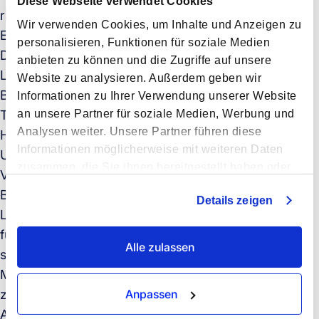
Diese Webseite verwendet Cookies
richtigen Transparenz wird es zu einer zuverlässigen
Wir verwenden Cookies, um Inhalte und Anzeigen zu
Ergänzung Ihrer Full Container Planung.
personalisieren, Funktionen für soziale Medien
Diese Transparenz muss sich über die gesamte
anbieten zu können und die Zugriffe auf unsere
Lieferkette erstrecken, von der Lieferanten
Website zu analysieren. Außerdem geben wir
Bereitschaft über Lagerbestände bis hin zur
Informationen zu Ihrer Verwendung unserer Website
an unsere Partner für soziale Medien, Werbung und
Transportplanung.
Analysen weiter. Unsere Partner führen diese
Hier sind die digitalen Fähigkeiten, die den
Informationen möglicherweise mit weiteren Daten
Unterschied ausmachen:
zusammen, die Sie ihnen bereitgestellt haben oder
Vollständige Transparenz des Warenstatus
die sie im Rahmen Ihrer Nutzung der Dienste
Bietet einen klaren Überblick darüber, was
Details zeigen
gesammelt haben.
Lieferanten bereit, verspätet oder knapp haben, und
führt diese Informationen an einem Ort zusammen,
Alle zulassen
sodass Sie LCL dort wählen können, wo es einen
Mehrwert bringt, ohne die Planung für Full Container
Anpassen
zu beeinträchtigen.
Anpassung des Versandzeitpunkts an Nachfrage und