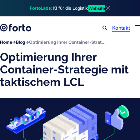
Skip to main content
FortoLabs:
KI für die Logistik
Website
Dismiss announ
Kontakt
Search
Home
Blog
Optimierung Ihrer Container-Strategie mit taktischem LCL
Optimierung Ihrer
Container-Strategie mit
taktischem LCL