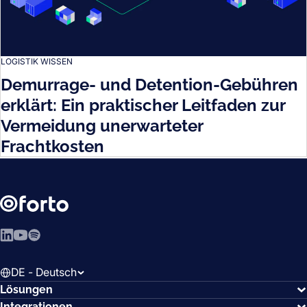
LOGISTIK WISSEN
Demurrage- und Detention-Gebühren
erklärt: Ein praktischer Leitfaden zur
Vermeidung unerwarteter
Frachtkosten
LinkedIn
YouTube
Spotify
DE - Deutsch
Lösungen
Integrationen