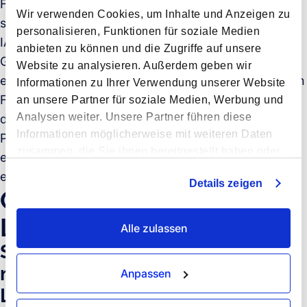
Für volle Containerladungen gibt es ebenfalls
Wir verwenden Cookies, um Inhalte und Anzeigen zu
separate Berechnungen im TACT. Zusätzlich zu den
personalisieren, Funktionen für soziale Medien
IATA-Raten fallen für den Spediteur zusätzliche
anbieten zu können und die Zugriffe auf unsere
Gebühren und Kosten an. Am Ende setzt sich der
Website zu analysieren. Außerdem geben wir
endgültige Preis für eine Luftfrachtlieferung aus vielen
Informationen zu Ihrer Verwendung unserer Website
Faktoren zusammen. Es ist also kaum überraschend,
an unsere Partner für soziale Medien, Werbung und
Analysen weiter. Unsere Partner führen diese
dass bei traditionellen Speditionsagenturen eine
Informationen möglicherweise mit weiteren Daten
Preisberechnung mehrere Tage dauern kann und der
zusammen, die Sie ihnen bereitgestellt haben oder
endgültige Preis nicht immer eindeutig im Angebot
die sie im Rahmen Ihrer Nutzung der Dienste
ersichtlich ist.
Details zeigen
gesammelt haben.
Organisation von
Lufttransporten
Alle zulassen
Schritte, die Sie unternehmen
müssen, um Ihre Waren in die
Anpassen
Luft zu bekommen