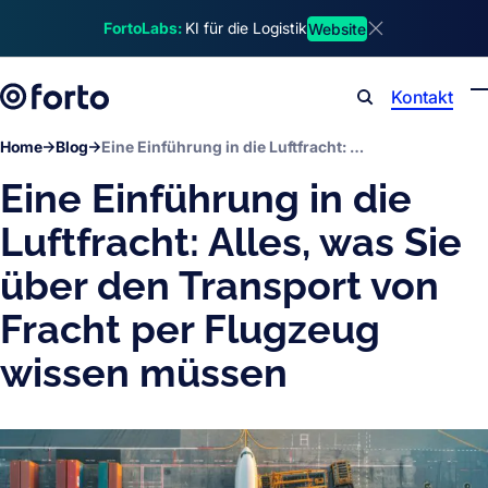
Skip to main content
FortoLabs:
KI für die Logistik
Website
Dismiss announ
Kontakt
Search
Home
Blog
Eine Einführung in die Luftfracht: Alles, was Sie über den Transport von Fracht per Flugzeug wissen müssen
Eine Einführung in die
Luftfracht: Alles, was Sie
über den Transport von
Fracht per Flugzeug
wissen müssen