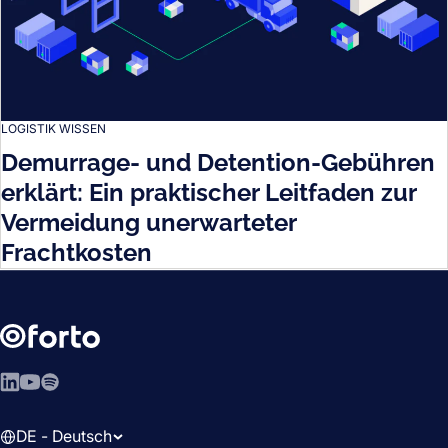
LOGISTIK WISSEN
Demurrage- und Detention-Gebühren
erklärt: Ein praktischer Leitfaden zur
Vermeidung unerwarteter
Frachtkosten
LinkedIn
YouTube
Spotify
DE - Deutsch