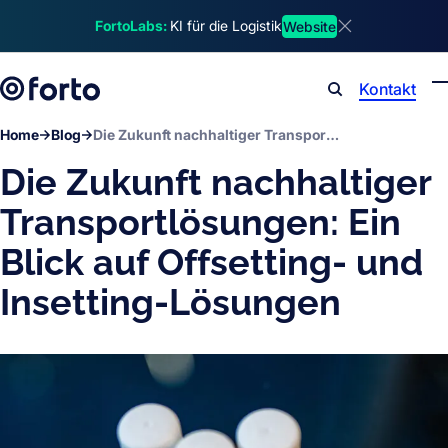
Skip to main content
FortoLabs:
KI für die Logistik
Website
Dismiss announ
Kontakt
Search
Home
Blog
Die Zukunft nachhaltiger Transportlösungen: Ein Blick auf Offsetting- und Insetting-Lösungen
Die Zukunft nachhaltiger
Transportlösungen: Ein
Blick auf Offsetting- und
Insetting-Lösungen