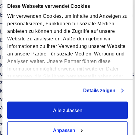
Stahl-, Zement- und Chemieproduktion oder bei
Diese Webseite verwendet Cookies
Baulösungen, die noch in den Kinderschuhen stecken
Wir verwenden Cookies, um Inhalte und Anzeigen zu
–, werden Insetting-Lösungen in der Transport- und
personalisieren, Funktionen für soziale Medien
Logistikbranche zunehmend verfügbar, die
anbieten zu können und die Zugriffe auf unsere
Website zu analysieren. Außerdem geben wir
Emissionen direkt an ihrer Quelle durch alternative
Informationen zu Ihrer Verwendung unserer Website
Kraftstoffe angehen.
an unsere Partner für soziale Medien, Werbung und
Insetting-Lösungen sind direkte und sehr effektive
Analysen weiter. Unsere Partner führen diese
Methoden, um den CO2-Fußabdruck von Transport-
Informationen möglicherweise mit weiteren Daten
und Logistikoperationen zu reduzieren. Im Gegensatz
zusammen, die Sie ihnen bereitgestellt haben oder
zum Offsetting, das entstandene Emissionen
die sie im Rahmen Ihrer Nutzung der Dienste
kompensiert, reduziert Insetting diese aktiv. Nehmen
Details zeigen
gesammelt haben.
wir als Beispiel das maritime Insetting: Biokraftstoffe
aus regenerativen Quellen wie Pflanzenbiomasse
Alle zulassen
können die Emissionen um bis zu 84% im Vergleich
zu herkömmlichen fossilen Brennstoffen senken.
Anpassen
Die Einführung von Insetting-Lösungen ermöglicht es