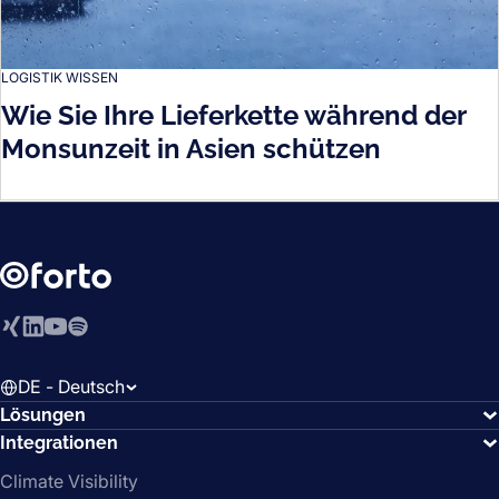
LOGISTIK WISSEN
Wie Sie Ihre Lieferkette während der
Monsunzeit in Asien schützen
Xing
LinkedIn
YouTube
Spotify
DE - Deutsch
Lösungen
Integrationen
Climate Visibility