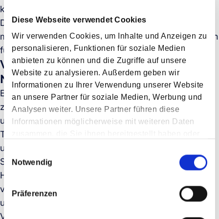
könnten einen Anstieg der Nachfrage nach diesen
Diese Webseite verwendet Cookies
Diensten erleben, was zu Kapazitätsengpässen und
möglicherweise höheren Preisen in diesen Segmenten
Wir verwenden Cookies, um Inhalte und Anzeigen zu
personalisieren, Funktionen für soziale Medien
führen könnte.
anbieten zu können und die Zugriffe auf unsere
Vorbereitung auf das chinesische
Website zu analysieren. Außerdem geben wir
Neujahr
Informationen zu Ihrer Verwendung unserer Website
Eine anhaltende Krise im Rotmeerraum wird
an unsere Partner für soziale Medien, Werbung und
zusätzliche Komplexitäten mit sich bringen, wenn wir
Analysen weiter. Unsere Partner führen diese
uns dem chinesischen Neujahr 2024 nähern.
Informationen möglicherweise mit weiteren Daten
Traditionell steigt die Nachfrage in diesem Zeitraum
zusammen, die Sie ihnen bereitgestellt haben oder
die sie im Rahmen Ihrer Nutzung der Dienste
und die Kapazitäten werden knapper. Die laufenden
E
gesammelt haben.
Schiffsumleitungen werden diese saisonalen
Notwendig
i
Herausforderungen voraussichtlich weiter
n
verschärfen. Verlader sollten proaktiv vorausplanen,
w
Präferenzen
i
um längere Transitzeiten und ein erhöhtes Risiko von
l
Verzögerungen zu berücksichtigen, um die Stabilität