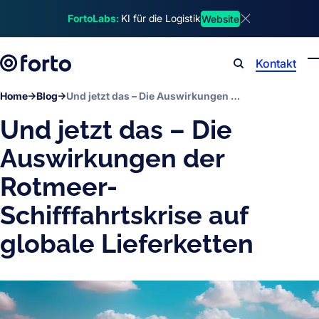
Skip to main content
FortoLabs:
KI für die Logistik
Website
Dismiss announ
Kontakt
Search
Home
Blog
Und jetzt das – Die Auswirkungen der Rotmeer-Schifffahrtskrise auf globale Lieferketten
Und jetzt das – Die
Auswirkungen der
Rotmeer-
Schifffahrtskrise auf
globale Lieferketten