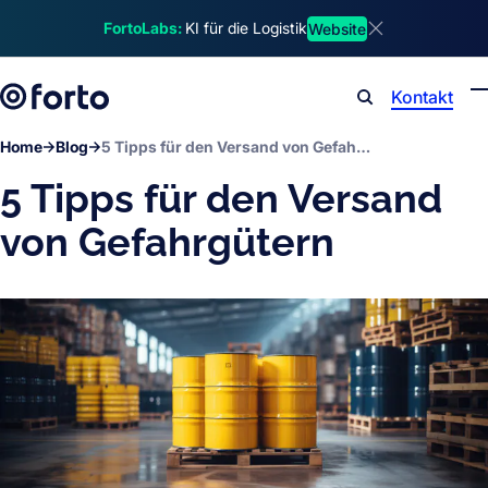
Skip to main content
FortoLabs:
KI für die Logistik
Website
Dismiss announ
Kontakt
Search
Home
Blog
5 Tipps für den Versand von Gefahrgütern
5 Tipps für den Versand
von Gefahrgütern