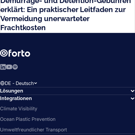
Demurrage- und Detention-Gebühren
erklärt: Ein praktischer Leitfaden zur
Vermeidung unerwarteter
Frachtkosten
LinkedIn
YouTube
Spotify
DE - Deutsch
Lösungen
Integrationen
Climate Visibility
Ocean Plastic Prevention
Umweltfreundlicher Transport