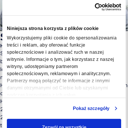
Niniejsza strona korzysta z plików cookie
Stefan Hartmann
Wykorzystujemy pliki cookie do spersonalizowania
treści i reklam, aby oferować funkcje
Head of Trade Asia Europe
społecznościowe i analizować ruch w naszej
Stefan Hartmann led the Asia-Europe trade at Forto,
witrynie. Informacje o tym, jak korzystasz z naszej
bringing over 25 years of experience in global
witryny, udostępniamy partnerom
logistics. Before joining Forto, he held key trade
społecznościowym, reklamowym i analitycznym.
management roles at Panalpina, Geodis, and
Partnerzy mogą połączyć te informacje z innymi
Hellmann, overseeing Asia-Europe operations at both
danymi otrzymanymi od Ciebie lub uzyskanymi
country and regional levels.
podczas korzystania z ich usług.
His career spans major industry events, from the
Pokaż szczegóły
2008 financial crisis to the Red Sea disruptions in
2024, giving him deep expertise in navigating global
trade challenges.
Zezwól na wszystkie