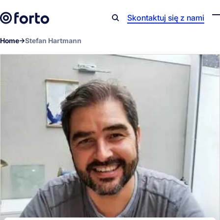
Skip to main content
Skontaktuj się z nami
Search
Home
Stefan Hartmann