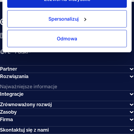
Spersonalizuj
LinkedIn
YouTube
Spotify
Odmowa
PL - Polski
Partner
Rozwiązania
Najważniejsze informacje
Integracje
Zrównoważony rozwój
Zasoby
Firma
Skontaktuj się z nami