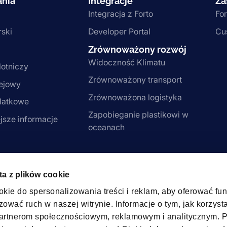
ania
Integracje
Za
Integracja z Forto
For
rski
Developer Portal
Cu
Zrównoważony rozwój
Widoczność Klimatu
lotniczy
Zrównoważony transport
lejowy
Zrównoważona logistyka
datkowe
Zapobieganie plastikowi w
jsze informacje
oceanach
hips
ta z plików cookie
okie do spersonalizowania treści i reklam, aby oferować fu
ować ruch w naszej witrynie. Informacje o tym, jak korzyst
partnerom społecznościowym, reklamowym i analitycznym. 