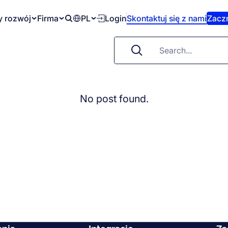
 rozwój
Firma
PL
Login
Skontaktuj się z nami
Zaczn
Search
No post found.