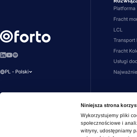
Rozwiąz
Platforma
Fracht mo
LCL
Transport 
Fracht Ko
LinkedIn
YouTube
Spotify
Usługi do
PL - Polski
Najważnie
Partner
Members
帆豪博物流（上海）有限公司
Niniejsza strona korzys
沪ICP备2022022515号
Wykorzystujemy pliki co
społecznościowe i analiz
witryny, udostępniamy 