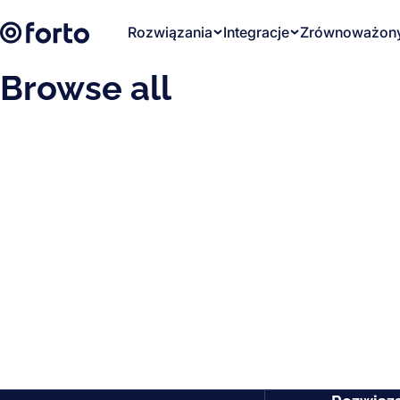
Skip to main content
Rozwiązania
Integracje
Zrównoważony
Browse all