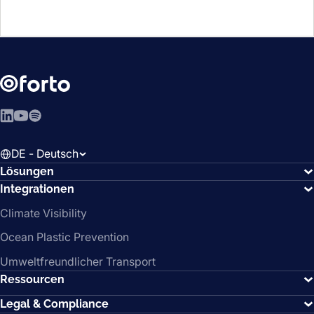
LinkedIn
YouTube
Spotify
DE - Deutsch
Lösungen
Integrationen
Climate Visibility
Ocean Plastic Prevention
Umweltfreundlicher Transport
Ressourcen
Legal & Compliance