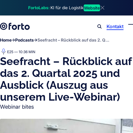
Skip to main content
FortoLabs:
KI für die Logistik
Website
Dismiss announ
Kontakt
Search
Home
Podcasts
Seefracht – Rückblick auf das 2. Quartal 2025 und Ausblick (Auszug aus unserem Live-Webinar)
E25 — 10:36 MIN
Seefracht – Rückblick auf
das 2. Quartal 2025 und
Ausblick (Auszug aus
unserem Live-Webinar)
Webinar bites