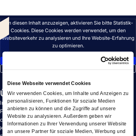
Anhören
Um diesen Inhalt anzuzeigen, aktivieren Sie bitte Statistik-
Cookies. Diese Cookies werden verwendet, um den
Websiteverkehr zu analysieren und Ihre Website-Erfahrung
zu optimieren.
Statistik Cookies akzeptieren
Cookie-Einstellungen anzeigen
Diese Webseite verwendet Cookies
Über diese Episode
Wir verwenden Cookies, um Inhalte und Anzeigen zu
personalisieren, Funktionen für soziale Medien
In diesem Ausschnitt aus Fortos Webinar „Logistics
anbieten zu können und die Zugriffe auf unsere
Pulse“ für das zweite Quartal 2025 tauchen wir tief in
Website zu analysieren. Außerdem geben wir
die Seefracht ein. Erfahren Sie mehr über
Informationen zu Ihrer Verwendung unserer Website
Kapazitätserweiterungen, den Preisdruck auf den
an unsere Partner für soziale Medien, Werbung und