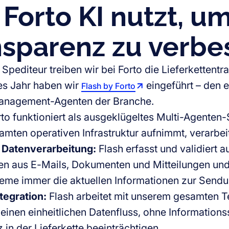
Forto KI nutzt, u
nsparenz zu verbe
r Spediteur treiben wir bei Forto die Lieferkettent
es Jahr haben wir
eingeführt – den e
Flash by Forto
anagement-Agenten der Branche.
rto funktioniert als ausgeklügeltes Multi-Agenten
mten operativen Infrastruktur aufnimmt, verarbeite
e Datenverarbeitung:
Flash erfasst und validiert 
en aus E-Mails, Dokumenten und Mitteilungen und s
eme immer die aktuellen Informationen zur Send
tegration:
Flash arbeitet mit unserem gesamten 
 einen einheitlichen Datenfluss, ohne Informationssi
 in der Lieferkette beeinträchtigen.