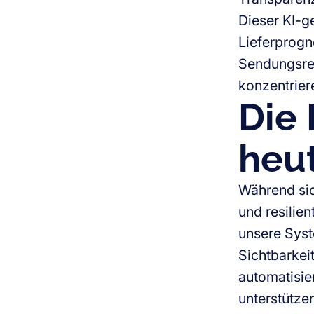
Dieser KI-g
Lieferprogn
Sendungsrei
konzentrier
Die 
heut
Während sich
und resilien
unsere Syst
Sichtbarkei
automatisie
unterstütze