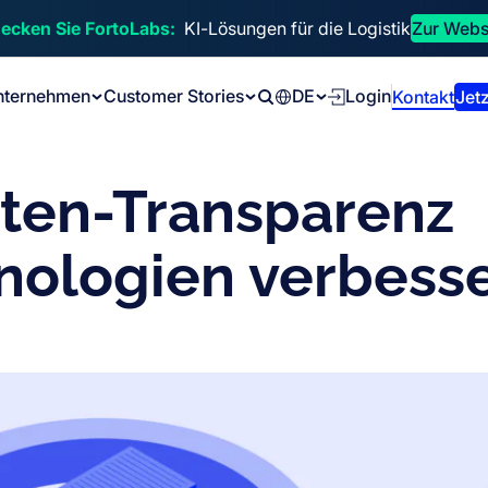
ecken Sie FortoLabs:
KI-Lösungen für die Logistik
Zur Webs
nternehmen
Customer Stories
DE
Login
Kontakt
Jetz
Search
etten-Transparenz
nologien verbess