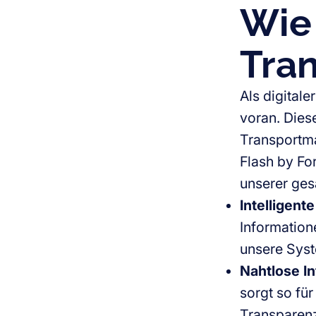
Wie 
Tra
Als digitale
voran. Dies
Transportm
Flash by Fo
unserer gesa
Intelligent
Information
unsere Syst
Nahtlose In
sorgt so für
Transparenz