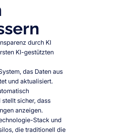
m
ssern
ransparenz durch KI
rsten KI-gestützten
-System, das Daten aus
t und aktualisiert.
automatisch
tellt sicher, dass
ungen anzeigen.
Technologie-Stack und
los, die traditionell die