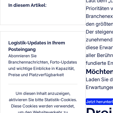
Laut dem „L
In diesem Artikel:
Prioritäten 
Branchenexp
den größten 
Der steigen
zunehmend k
Logistik-Updates in Ihrem
diese Erwar
Posteingang
aller Berüh
Abonnieren Sie
Branchennachrichten, Forto-Updates
fundierte E
und wichtige Einblicke in Kapazität,
Möchten 
Preise und Platzverfügbarkeit
Laden Sie d
Erwartungen 
Um diesen Inhalt anzuzeigen,
aktivieren Sie bitte Statistik-Cookies.
Jetzt herunter
Diese Cookies werden verwendet,
Drei
um den Websiteverkehr zu