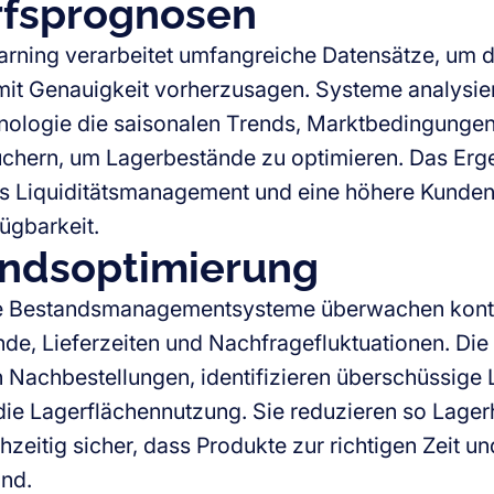
fsprognosen
rning verarbeitet umfangreiche Datensätze, um d
it Genauigkeit vorherzusagen. Systeme analysie
nologie die saisonalen Trends, Marktbedingunge
chern, um Lagerbestände zu optimieren. Das Ergeb
s Liquiditätsmanagement und eine höhere Kunden
ügbarkeit.
ndsoptimierung
te Bestandsmanagementsysteme überwachen konti
de, Lieferzeiten und Nachfragefluktuationen. Die
 Nachbestellungen, identifizieren überschüssige
die Lagerflächennutzung. Sie reduzieren so Lage
chzeitig sicher, dass Produkte zur richtigen Zeit u
ind.