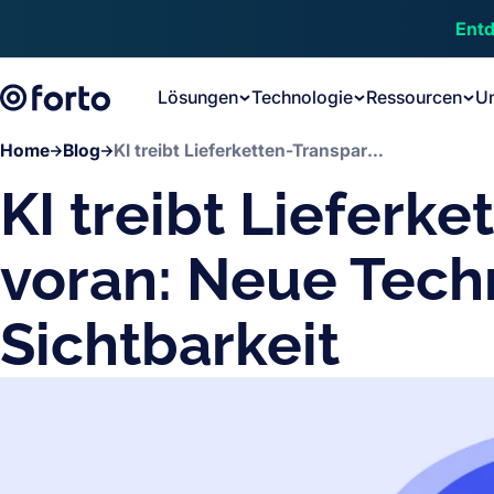
Skip to main content
Entd
Lösungen
Technologie
Ressourcen
U
Home
Blog
KI treibt Lieferketten-Transparenz voran: Neue Technologien verbessern Sichtbarkeit
KI treibt Lieferk
voran: Neue Tech
Sichtbarkeit