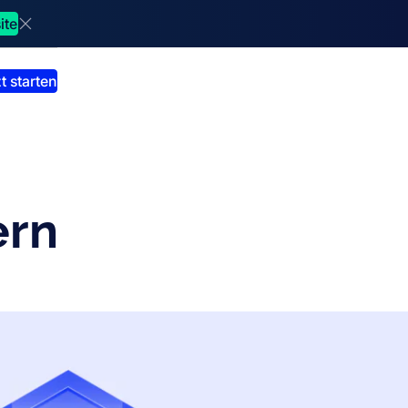
ite
Dismiss announcment
t starten
ern