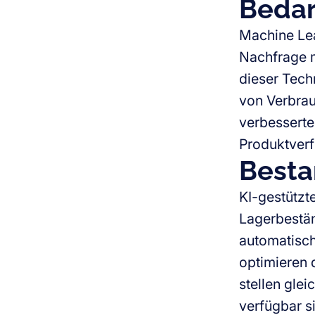
Bedar
Machine Lea
Nachfrage m
dieser Tech
von Verbrau
verbesserte
Produktverf
Besta
KI-gestütz
Lagerbestän
automatisch
optimieren 
stellen glei
verfügbar s