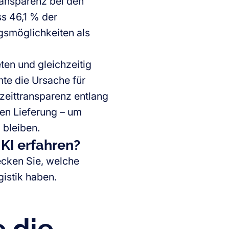
ransparenz bei den
ss 46,1 % der
gsmöglichkeiten als
ten und gleichzeitig
te die Ursache für
zeittransparenz entlang
len Lieferung – um
 bleiben.
KI erfahren?
cken Sie, welche
gistik haben.
e die