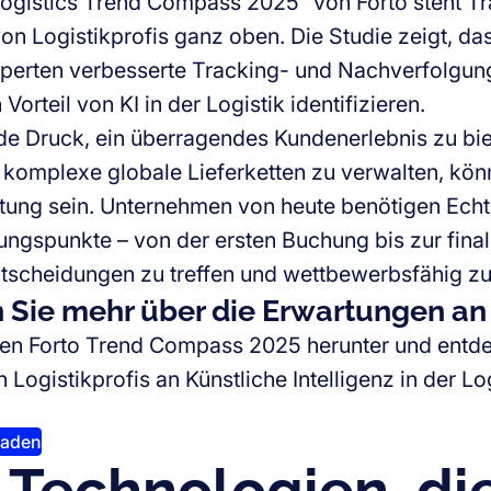
ogistics Trend Compass 2025“ von Forto steht T
von Logistikprofis ganz oben. Die Studie zeigt, da
erten verbesserte Tracking- und Nachverfolgun
Vorteil von KI in der Logistik identifizieren.
de Druck, ein überragendes Kundenerlebnis zu bie
omplexe globale Lieferketten zu verwalten, könn
tung sein. Unternehmen von heute benötigen Echt
rungspunkte – von der ersten Buchung bis zur fina
ntscheidungen zu treffen und wettbewerbsfähig zu
Sie mehr über die Erwartungen an 
en Forto Trend Compass 2025 herunter und entde
Logistikprofis an Künstliche Intelligenz in der Lo
laden
 Technologien, di