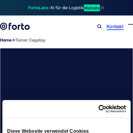
Skip to main content
FortoLabs:
KI für die Logistik
Website
Dismiss announ
Kontakt
Search
Home
Tamer Cagatay
Diese Webseite verwendet Cookies