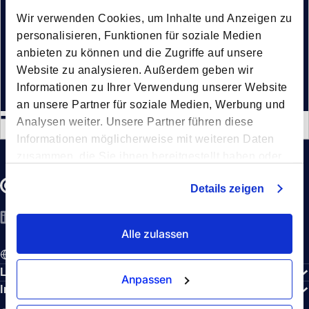
Wir verwenden Cookies, um Inhalte und Anzeigen zu
personalisieren, Funktionen für soziale Medien
anbieten zu können und die Zugriffe auf unsere
Website zu analysieren. Außerdem geben wir
Informationen zu Ihrer Verwendung unserer Website
an unsere Partner für soziale Medien, Werbung und
Tamer Cagatay
Analysen weiter. Unsere Partner führen diese
Informationen möglicherweise mit weiteren Daten
zusammen, die Sie ihnen bereitgestellt haben oder
die sie im Rahmen Ihrer Nutzung der Dienste
Details zeigen
gesammelt haben.
LinkedIn
YouTube
Spotify
Alle zulassen
DE - Deutsch
Lösungen
Anpassen
Integrationen