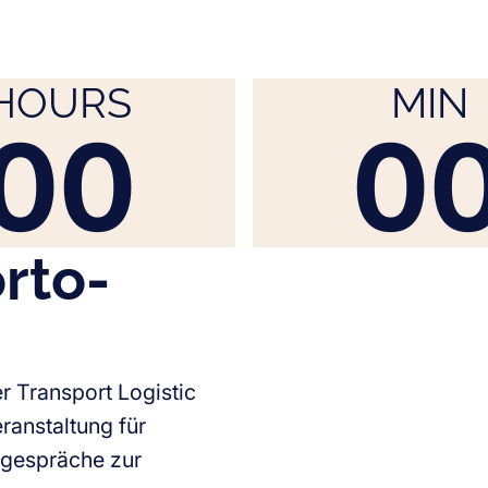
HOURS
MIN
00
0
orto-
er Transport Logistic
anstaltung für
ngespräche zur