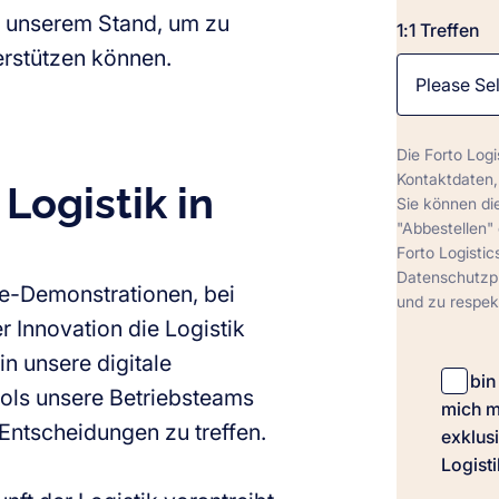
n unserem Stand, um zu
1:1 Treffen
terstützen können.
Die Forto Logi
Kontaktdaten,
Logistik in
Sie können die
"Abbestellen" 
Forto Logistic
Datenschutzpr
ve-Demonstrationen, bei
und zu respekt
er Innovation die Logistik
in unsere digitale
Ich bi
ols unsere Betriebsteams
mich m
e Entscheidungen zu treffen.
exklus
Logisti