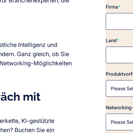
t für Branchenexperten, die
Firma
*
Land
*
tliche Intelligenz und
ändern. Ganz gleich, ob Sie
 Networking-Möglichkeiten
Produktvorf
räch mit
Networking-
erkette, KI-gestützte
chen? Buchen Sie ein