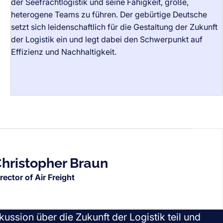
der Seefrachtlogistik und seine Fähigkeit, große,
heterogene Teams zu führen. Der gebürtige Deutsche
setzt sich leidenschaftlich für die Gestaltung der Zukunft
der Logistik ein und legt dabei den Schwerpunkt auf
Thomas Eisenblätter
Effizienz und Nachhaltigkeit.
Vice President Global Sea Freight, FCL
Bio
hristopher Braun
rector of Air Freight
ussion über die Zukunft der Logistik teil und