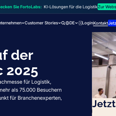
ecken Sie FortoLabs:
KI-Lösungen für die Logistik
Zur Webs
nternehmen
Customer Stories
DE
Login
Kontakt
Jetz
Search
uf der
c 2025
Fachmesse für Logistik,
mehr als 75.000 Besuchern
punkt für Branchenexperten,
Jetz