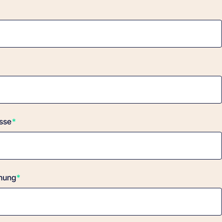
sse
*
nung
*