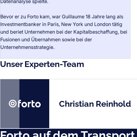
Datenanalyse spielte.
Bevor er zu Forto kam, war Guillaume 18 Jahre lang als
Investmentbanker in Paris, New York und London tätig
Guillaume Petit-Perrin
und beriet Unternehmen bei der Kapitalbeschaffung, bei
Chief Executive Officer
Fusionen und Übernahmen sowie bei der
Bio
Unternehmensstrategie.
Unser Experten-Team
Christian Reinhold
Forto auf dem Transport 