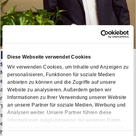
Mateusz Paśko
Diese Webseite verwendet Cookies
Sales Manager
Wir verwenden Cookies, um Inhalte und Anzeigen zu
Mateusz Paśko brings more than a decade of
personalisieren, Funktionen für soziale Medien
experience across global logistics, spanning air, sea,
anbieten zu können und die Zugriffe auf unsere
and road freight. Before joining Forto, he held key
Website zu analysieren. Außerdem geben wir
Informationen zu Ihrer Verwendung unserer Website
roles at Kuehne + Nagel, DACHSER, Nowakowski
an unsere Partner für soziale Medien, Werbung und
Transport, and Maxton Shipping, where he built
Analysen weiter. Unsere Partner führen diese
strong expertise in customer excellence and end-to-
Informationen möglicherweise mit weiteren Daten
end supply chain management. Today at Forto, he
zusammen, die Sie ihnen bereitgestellt haben oder
helps customers navigate complex logistics
die sie im Rahmen Ihrer Nutzung der Dienste