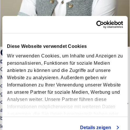
Diese Webseite verwendet Cookies
Christopher Wendels
Wir verwenden Cookies, um Inhalte und Anzeigen zu
Director of Product Management - Broker
personalisieren, Funktionen für soziale Medien
Christopher Wendels is Director of Product
anbieten zu können und die Zugriffe auf unsere
Management at Forto, where he leads the
Website zu analysieren. Außerdem geben wir
Informationen zu Ihrer Verwendung unserer Website
development of AI-powered solutions to transform
an unsere Partner für soziale Medien, Werbung und
global logistics. With experience spanning two
Analysen weiter. Unsere Partner führen diese
decades honed at tech giants like Google and Klarna,
Informationen möglicherweise mit weiteren Daten
as well as in the dynamic startup ecosystem, his
zusammen, die Sie ihnen bereitgestellt haben oder
background spans both product and engineering
die sie im Rahmen Ihrer Nutzung der Dienste
leadership. At Forto, Christopher is focused on
Details zeigen
gesammelt haben.