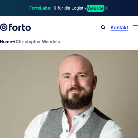
Skip to main content
FortoLabs:
KI für die Logistik
Website
Dismiss announ
Kontakt
Search
Home
Christopher Wendels