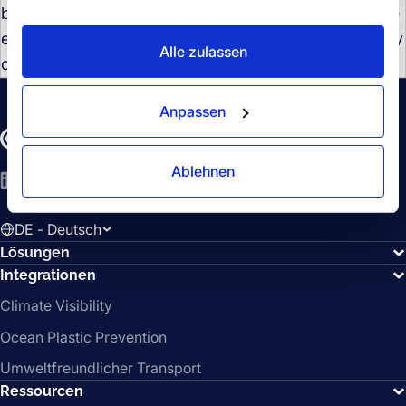
building the next generation of tools that will redefine
efficiency and set new standards for the entire supply
Alle zulassen
chain industry.
Anpassen
Ablehnen
LinkedIn
YouTube
Spotify
DE - Deutsch
Lösungen
Integrationen
Climate Visibility
Ocean Plastic Prevention
Umweltfreundlicher Transport
Ressourcen