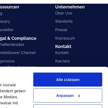
ssourcen
Unternehmen
og
Über Uns
ossary
Standorte
wsletter
Presse
gal & Compliance
Impressum
rhaltenskodex
Kontakt
istleblower Channel
Kontakt
lgemeine
Karriere
schäftsbedingungen
Vulnerability disclosure
ivacy Notice
Alle zulassen
r soziale
Außerdem geben
Anpassen
le Medien,
rweise mit