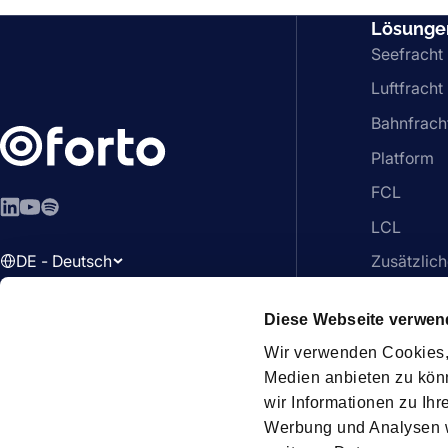
Lösunge
Seefracht
Luftfracht
Bahnfrach
Platform
FCL
LinkedIn
YouTube
Spotify
LCL
DE - Deutsch
Zusätzlich
Diese Webseite verwen
Wir verwenden Cookies, 
Medien anbieten zu kön
Mitglied
wir Informationen zu Ih
Werbung und Analysen we