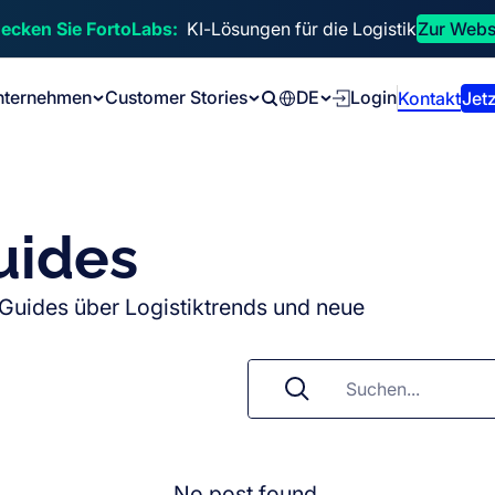
ecken Sie FortoLabs:
KI-Lösungen für die Logistik
Zur Webs
nternehmen
Customer Stories
DE
Login
Kontakt
Jetz
Search
uides
-Guides über Logistiktrends und neue
No post found.