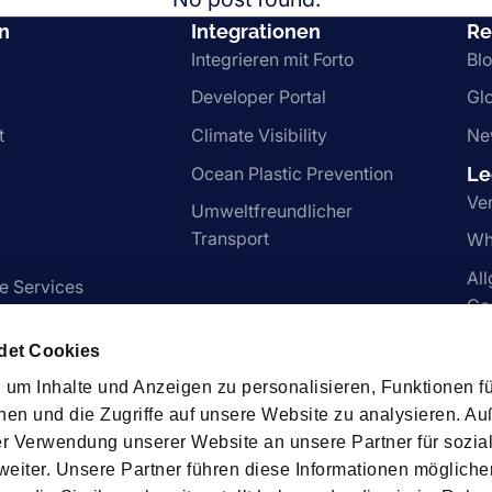
n
Integrationen
Re
Integrieren mit Forto
Bl
Developer Portal
Gl
t
Climate Visibility
Ne
Ocean Plastic Prevention
Le
Ve
Umweltfreundlicher
Transport
Wh
Al
e Services
Ge
Pr
det Cookies
um Inhalte und Anzeigen zu personalisieren, Funktionen fü
nen und die Zugriffe auf unsere Website zu analysieren. 
schaften
rer Verwendung unserer Website an unsere Partner für sozia
iter. Unsere Partner führen diese Informationen mögliche