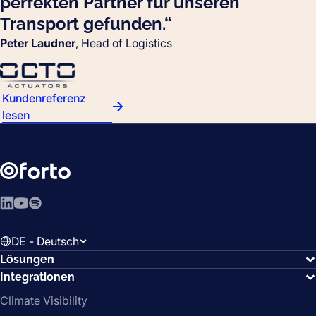
perfekten Partner für unseren
Transport gefunden.“
Peter Laudner
, Head of Logistics
Kundenreferenz
lesen
LinkedIn
YouTube
Spotify
DE - Deutsch
Lösungen
Integrationen
Climate Visibility