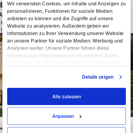
Effizienz und Nachhaltigkeit: Dance
Wir verwenden Cookies, um Inhalte und Anzeigen zu
personalisieren, Funktionen für soziale Medien
und Forto gestalten Transport neu
anbieten zu können und die Zugriffe auf unsere
Kundenreferenz
Website zu analysieren. Außerdem geben wir
lesen
Informationen zu Ihrer Verwendung unserer Website
an unsere Partner für soziale Medien, Werbung und
Analysen weiter. Unsere Partner führen diese
Informationen möglicherweise mit weiteren Daten
zusammen, die Sie ihnen bereitgestellt haben oder
die sie im Rahmen Ihrer Nutzung der Dienste
Details zeigen
gesammelt haben.
Alle zulassen
Anpassen
„Wir haben uns wegen der Möglichkeit