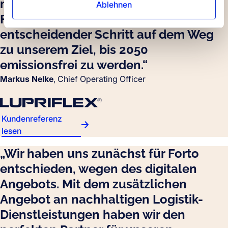
mit Biokraftstoff zu verschiffen für
Ablehnen
Forto entschieden - ein
entscheidender Schritt auf dem Weg
zu unserem Ziel, bis 2050
emissionsfrei zu werden.“
Markus Nelke
, Chief Operating Officer
Kundenreferenz
lesen
„Wir haben uns zunächst für Forto
entschieden, wegen des digitalen
Angebots. Mit dem zusätzlichen
Angebot an nachhaltigen Logistik-
Dienstleistungen haben wir den