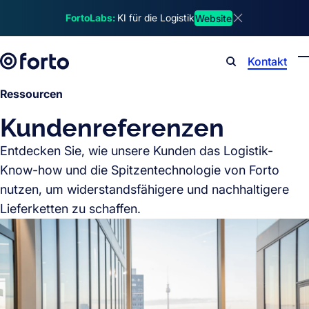
Skip to main content
FortoLabs:
KI für die Logistik
Website
Dismiss announ
Kontakt
Search
Ressourcen
Kundenreferenzen
Entdecken Sie, wie unsere Kunden das Logistik-
Know-how und die Spitzentechnologie von Forto
nutzen, um widerstandsfähigere und nachhaltigere
Lieferketten zu schaffen.